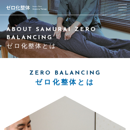
ゼロ化整体とは
ABOUT SAMURAI ZERO
BALANCING
私たちの想い
ゼロ化整体とは
セラピスト
施術コース
ZERO BALANCING
ゼロ化整体とは
アクセス
Q & A
ブログ