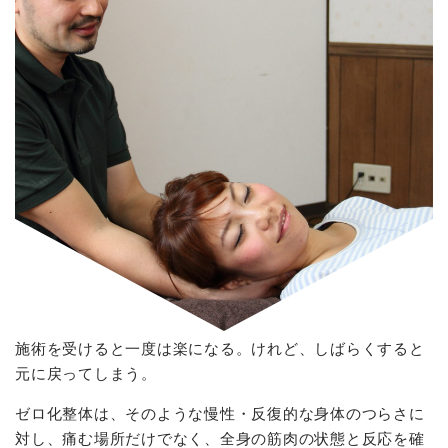
お問い合わせ
サイトマップ
RESERVATION
施術のご予約はこちら
ネットでお申し込み
今すぐ予約する
24時間受付中
お電話での受付
050-7119-1040
施術を受けると一度は楽になる。けれど、しばらくすると
お客様専用。営業電話ご遠慮ください。
元に戻ってしまう。
ゼロ化整体は、そのような慢性・反復的な身体のつらさに
対し、痛む場所だけでなく、全身の筋肉の状態と反応を確