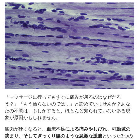
お問い合わせ
サイトマップ
RESERVATION
施術のご予約はこちら
ネットでお申し込み
今すぐ予約する
24時間受付中
お電話での受付
「マッサージに行ってもすぐに痛みが戻るのはなぜだろ
う？」「もう治らないのでは…」と諦めていませんか？あな
050-7119-1040
たの不調は、もしかすると、ほとんど知られていないある現
お客様専用。営業電話ご遠慮ください。
象が原因かもしれません。
筋肉が硬くなると、
血流不足による痛みやしびれ、可動域の
狭まり、そしてぎっくり腰のような急激な激痛
といった3つの