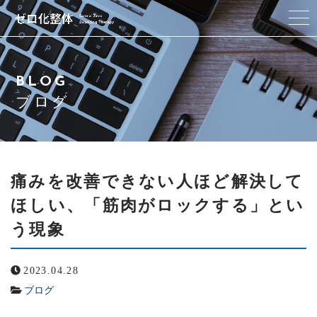
ゼロ化整体とは
BLOG
私たちの想い
ブログ
セラピスト
施術コース
痛みを改善できない人ほど解決して
ほしい、「筋肉がロックする」とい
アクセス
う現象
Q & A
2023.04.28
ブログ
ブログ