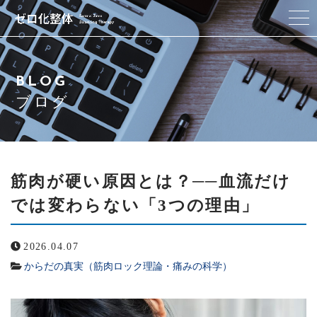
ゼロ化整体とは
BLOG
私たちの想い
ブログ
セラピスト
施術コース
筋肉が硬い原因とは？──血流だけ
では変わらない「3つの理由」
アクセス
2026.04.07
Q & A
からだの真実（筋肉ロック理論・痛みの科学）
ブログ