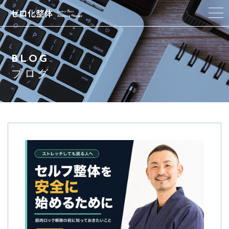
ゼロ化整体とは
BLOG
私たちの想い
ブログ
セラピスト
施術コース
アクセス
Q & A
ブログ